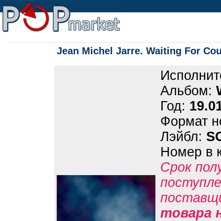
Jean Michel Jarre. Waiting For Co
Исполнит
Альбом:
Год:
19.0
Формат н
Лэйбл:
S
Номер в 
Срок пол
поступле
поставщ
товара н