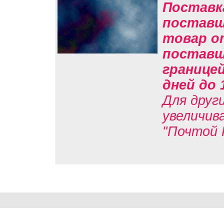
Поставк
поставщи
товар о
поставщи
границе
дней до 
Для друг
увеличив
"Почтой 