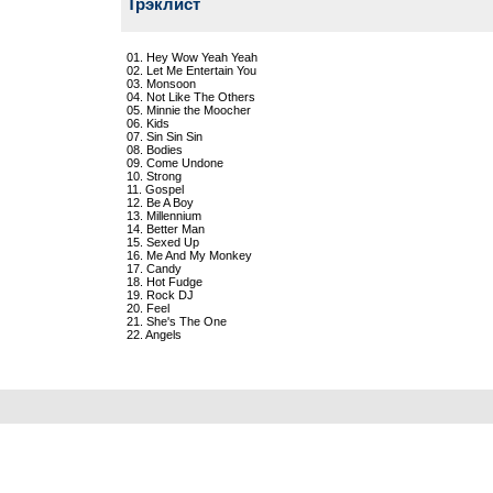
Трэклист
01. Hey Wow Yeah Yeah
02. Let Me Entertain You
03. Monsoon
04. Not Like The Others
05. Minnie the Moocher
06. Kids
07. Sin Sin Sin
08. Bodies
09. Come Undone
10. Strong
11. Gospel
12. Be A Boy
13. Millennium
14. Better Man
15. Sexed Up
16. Me And My Monkey
17. Candy
18. Hot Fudge
19. Rock DJ
20. Feel
21. She's The One
22. Angels