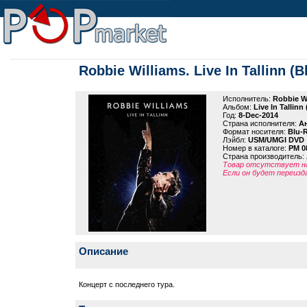
Robbie Williams. Live In Tallinn (B
Исполнитель:
Robbie W
Альбом:
Live In Tallinn
Год:
8-Dec-2014
Страна исполнителя:
А
Формат носителя:
Blu-
Лэйбл:
USM/UMGI DVD
Номер в каталоге:
PM 0
Страна производитель:
Товар отсутствует на
Если он будет переизд
Описание
Концерт с последнего тура.