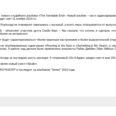
ового студийного альбома «The Inevitable End». Новый альбом – как и задеклариров
дит свет 11 ноября 2014-го.
: Royksopp не планируют завязывать с музыкой, а всего лишь отказываются от выпуск
- объясняет участник дуэта Свейн Берг. – Мы сказали, что хотели, и сделали, чт
более не интересен».
d» будет характеризоваться «более мрачным настроением и более выразительной откр
числе опубликованные годом ранее «Running to the Sea» и «Something in My Heart», а 
ерсии). К работе над диском были привлечены вокалисты Райан Джеймс (Man Without Co
ksopp за последние шесть месяцев: 5-титрековый «Do It Again» увидел свет в мае 2014
авлен новый сингл «Skulls».
ROYKSOPP и последует за альбомом "Senior" 2010 года.