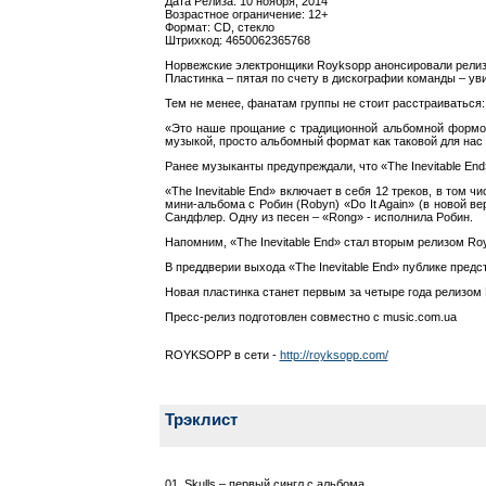
Дата Релиза: 10 ноября, 2014
Возрастное ограничение: 12+
Формат: CD, стекло
Штрихкод: 4650062365768
Норвежские электронщики Royksopp анонсировали релиз н
Пластинка – пятая по счету в дискографии команды – уви
Тем не менее, фанатам группы не стоит расстраиваться
«Это наше прощание с традиционной альбомной формой, 
музыкой, просто альбомный формат как таковой для нас 
Ранее музыканты предупреждали, что «The Inevitable En
«The Inevitable End» включает в себя 12 треков, в том 
мини-альбома с Робин (Robyn) «Do It Again» (в новой в
Сандфлер. Одну из песен – «Rong» - исполнила Робин.
Напомним, «The Inevitable End» стал вторым релизом Roy
В преддверии выхода «The Inevitable End» публике предст
Новая пластинка станет первым за четыре года релизом 
Пресс-релиз подготовлен совместно с music.com.ua
ROYKSOPP в сети -
http://royksopp.com/
Трэклист
01. Skulls – первый сингл с альбома