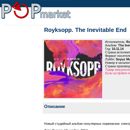
Royksopp. The Inevitable End
Исполнитель:
Ro
Альбом:
The Ine
Год:
10.11.14
Страна исполни
Формат носител
Лэйбл:
Soyuz Mu
Номер в каталог
Страна произво
Товар отсутств
Если он будет п
Описание
Новый студийный альбом популярных норвежских элект