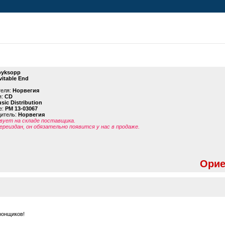
yksopp
vitable End
теля:
Норвегия
я:
CD
sic Distribution
е:
PM 13-03067
дитель:
Норвегия
ует на складе поставщика.
ереиздан, он обязательно появится у нас в продаже.
Орие
ронщиков!