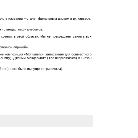
ано в названии – станет финальным диском в их карьере.
а «стандартных» альбомов.
о хотели, в этой области. Мы не прекращаем заниматься
овенной лирикой».
также композиция «Monument», записанная для совместного
untry), Джейми Макдермотт (The Irrepressibles) и Сюзан
-го (с него было выпущено три сингла).