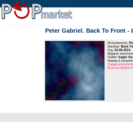
Peter Gabriel. Back To Front -
Исполнитель:
Pe
Альбом:
Back To
Год:
23.06.2014
Формат носител
Лэйбл:
Eagle Vis
Номер в каталог
Товар отсутств
Если он будет п