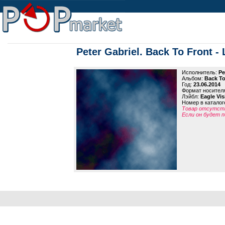
Peter Gabriel. Back To Front - 
Исполнитель:
Pe
Альбом:
Back To
Год:
23.06.2014
Формат носител
Лэйбл:
Eagle Vis
Номер в каталог
Товар отсутств
Если он будет п