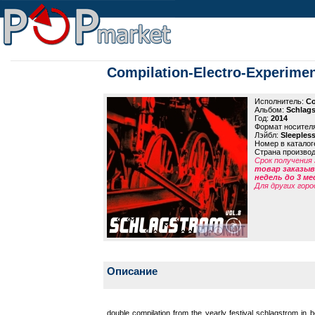
Compilation-Electro-Experiment
Исполнитель:
Co
Альбом:
Schlags
Год:
2014
Формат носител
Лэйбл:
Sleepless
Номер в каталог
Страна произво
Срок получения 
товар заказыва
недель до 3 ме
Для других горо
Описание
double compilation from the yearly festival schlagstrom in be