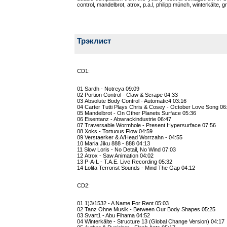
control, mandelbrot, atrox, p.a.l, philipp münch, winterkälte,
Трэклист
CD1:
01 Sardh - Notreya 09:09
02 Portion Control - Claw & Scrape 04:33
03 Absolute Body Control - Automatic4 03:16
04 Carter Tutti Plays Chris & Cosey - October Love Song 06
05 Mandelbrot - On Other Planets Surface 05:36
06 Eisentanz - Abwrackindustrie 06:47
07 Traversable Wormhole - Present Hypersurface 07:56
08 Xoks - Tortuous Flow 04:59
09 Verstaerker & A/Head Worrzahn - 04:55
10 Maria Jiku 888 - 888 04:13
11 Slow Loris - No Detail, No Wind 07:03
12 Atrox - Saw Animation 04:02
13 P·A·L - T.A.E. Live Recording 05:32
14 Lolita Terrorist Sounds - Mind The Gap 04:12
CD2:
01 1)3/1532 - A Name For Rent 05:03
02 Tanz Ohne Musik - Between Our Body Shapes 05:25
03 Svart1 - Abu Fihama 04:52
04 Winterkälte - Structure 13 (Global Change Version) 04:17