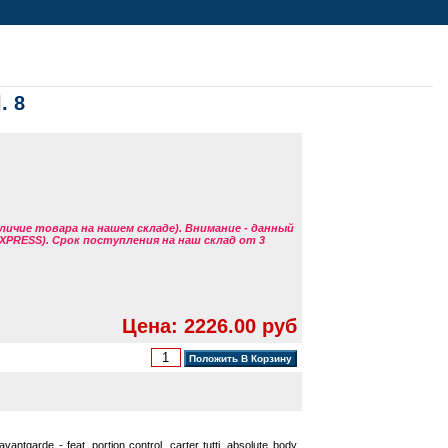
. 8
аличие товара на нашем складе). Внимание - данный
EXPRESS). Срок поступления на наш склад от 3
Цена: 2226.00 руб
vantgarde - feat. portion control, carter tutti, absolute body