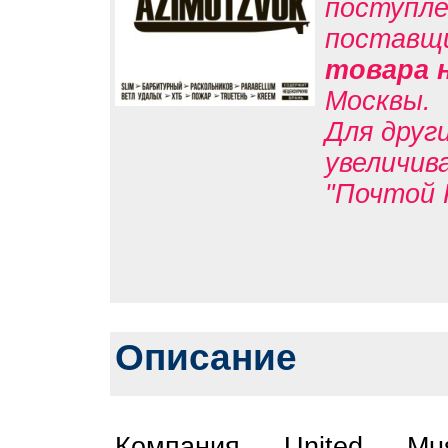
поступле
поставщ
товара 
Москвы.
Для друг
увеличив
"Почтой 
Описание
Компания United Mu