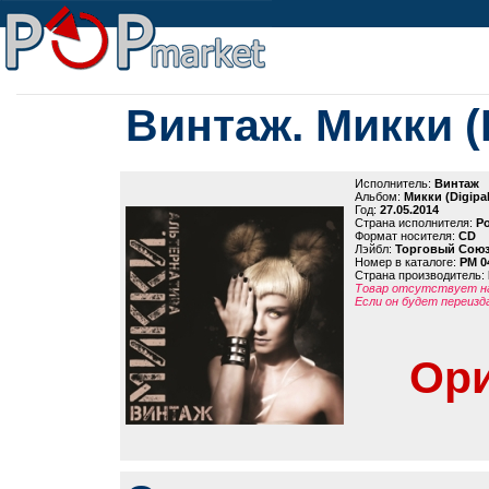
Винтаж. Микки (
Исполнитель:
Винтаж
Альбом:
Микки (Digipa
Год:
27.05.2014
Страна исполнителя:
Р
Формат носителя:
CD
Лэйбл:
Торговый Сою
Номер в каталоге:
PM 0
Страна производитель:
Товар отсутствует на
Если он будет переизд
Ори