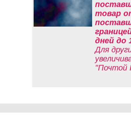
поставщи
товар о
поставщи
границе
дней до 
Для друг
увеличив
"Почтой 