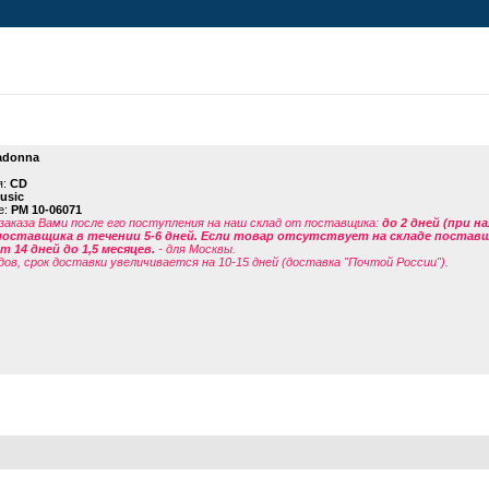
adonna
я:
CD
usic
е:
PM 10-06071
заказа Вами после его поступления на наш склад от поставщика
:
до 2 дней (при н
поставщика в течении 5-6 дней. Если товар отсутствует на складе поставщи
 14 дней до 1,5 месяцев.
- для Москвы.
дов, срок доставки увеличивается на 10-15 дней (доставка "Почтой России").