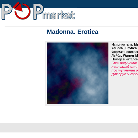
Madonna. Erotica
Исполнитель:
M
Альбом:
Erotica
Формат носител
Лэйбл:
Warner M
Номер в каталог
Срок получения 
наш склад от 
поступления от
Для других горо