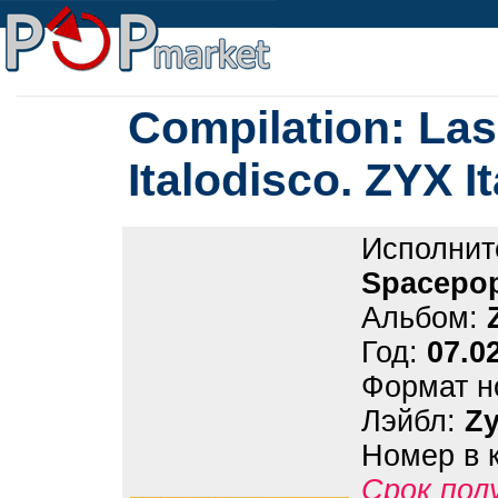
Compilation: La
Italodisco. ZYX I
Исполнит
Spacepop
Альбом:
Год:
07.0
Формат н
Лэйбл:
Z
Номер в 
Срок пол