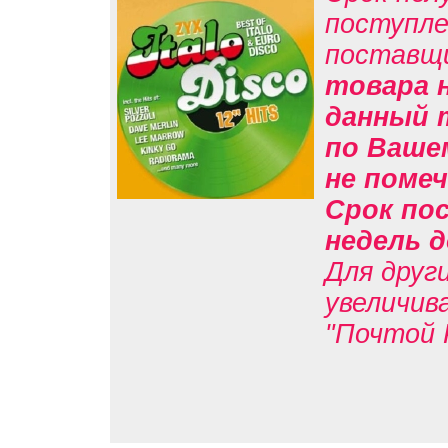
поступле
поставщ
товара н
данный 
по Вашем
не помеч
Срок пос
недель д
Для друг
увеличив
"Почтой 