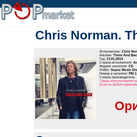
Chris Norman. T
Исполнитель:
Chris No
Альбом:
There And Bac
Год:
13.01.2014
Страна исполнителя:
А
Формат носителя:
CD
Лэйбл:
Soyuz Music Dis
Номер в каталоге:
PM 1
Страна производитель:
Товар отсутствует на
Если он будет переизд
Ори