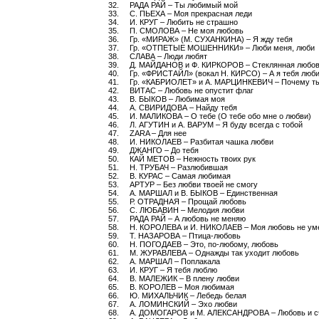
32. РАДА РАЙ – Ты любимый мой
33. С. ПЬЕХА – Моя прекрасная леди
34. И. КРУГ – Любить не страшно
35. П. СМОЛОВА – Не моя любовь
36. Гр. «МИРАЖ» (М. СУХАНКИНА) – Я жду тебя
37. Гр. «ОТПЕТЫЕ МОШЕННИКИ» – Люби меня, люби
38. СЛАВА – Люди любят
39. Д. МАЙДАНОВ и Ф. КИРКОРОВ – Стеклянная любо
40. Гр. «ФРИСТАЙЛ» (вокал Н. КИРСО) – А я тебя люб
41. Гр. «КАБРИОЛЕТ» и А. МАРЦИНКЕВИЧ – Почему ты 
42. ВИТАС – Любовь не опустит флаг
43. В. БЫКОВ – Любимая моя
44. А. СВИРИДОВА – Найду тебя
45. И. МАЛИКОВА – О тебе (О тебе обо мне о любви)
46. Л. АГУТИН и А. ВАРУМ – Я буду всегда с тобой
47. ZARA – Для нее
48. И. НИКОЛАЕВ – Разбитая чашка любви
49. ДЖАНГО – До тебя
50. КАЙ МЕТОВ – Нежность твоих рук
51. Н. ТРУБАЧ – Разлюбившая
52. В. КУРАС – Самая любимая
53. АРТУР – Без любви твоей не смогу
54. А. МАРШАЛ и В. БЫКОВ – Единственная
55. Р. ОТРАДНАЯ – Прощай любовь
56. С. ЛЮБАВИН – Мелодия любви
57. РАДА РАЙ – А любовь не меняю
58. Н. КОРОЛЕВА и И. НИКОЛАЕВ – Моя любовь не ум
59. Т. НАЗАРОВА – Птица-любовь
60. Н. ПОГОДАЕВ – Это, по-любому, любовь
61. М. ЖУРАВЛЕВА – Однажды так уходит любовь
62. А. МАРШАЛ – Поплакала
63. И. КРУГ – Я тебя люблю
64. В. МАЛЕЖИК – В плену любви
65. В. КОРОЛЕВ – Моя любимая
66. Ю. МИХАЛЬЧИК – Лебедь белая
67. А. ЛОМИНСКИЙ – Эхо любви
68. А. ДОМОГАРОВ и М. АЛЕКСАНДРОВА – Любовь и с