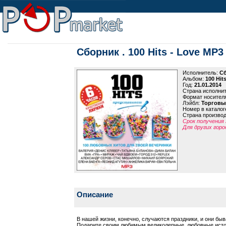
Сборник . 100 Hits - Love МР3
Исполнитель:
С
Альбом:
100 Hit
Год:
21.01.2014
Страна исполни
Формат носител
Лэйбл:
Торговы
Номер в каталог
Страна произво
Срок получения 
Для других горо
Описание
В нашей жизни, конечно, случаются праздники, и они бы
Подарите своим любимым великолепные, любовные ист