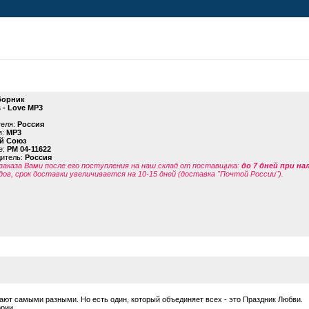
борник
s - Love МР3
теля:
Россия
я:
МР3
й Союз
е:
PM 04-11622
дитель:
Россия
заказа Вами после его поступления на наш склад от поставщика
:
до 7 дней при н
дов, срок доставки увеличивается на 10-15 дней (доставка "Почтой России").
вают самыми разными. Но есть один, который объединяет всех - это Праздник Любви.
ории…