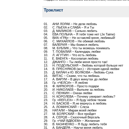
Трэклист
01. АНИ ЛОРАК – Не дели любовь
02. С. ПЬЕХА и СЛАВА – Я и Ты
03. Д. МАЛИКОВ – Сильно любить
04. ЕВА ПОЛЬНА – Я тебя тоже нет (Je Taime)
05. ВИА «ГРА» – Не оставляй меня, любимый!
06. С. МИХАЙЛОВ – Не обижай любовь
07. ВАЛЕРИЯ – Мы боимся любить
08. М. БУБЛИК – Что ты можешь понимать
09. Т. ПОВАЛИЙ – Календарь любви
10. Л. АГУТИН – Что есть любовь
11. Е. ВАЕНГА – Косолапая любовь
12. ДЖАНГО – Ты люби меня просто так!
13. Н. ПОДОЛЬСКАЯ – Любовь которой больше нет
14. В. ПРЕСНЯКОВ (мл.) – История одной любви
15. Д. БИЛАН и Ю. ВОЛКОВА – Любовь-Сука
16. ВИТАС – Скажи, что ты любишь
17. А. ВАРУМ – В двух минутах до любви
18. Гр. «ЧЕЛСИ» – Я люблю
19. Ф. КИРКОРОВ – Просто подари
20. И. НИКОЛАЕВ – Выпьем за любовь
21. С. ПЕНКИН – Океан любви
22. Н. КОРОЛЕВА – Почему умирает любовь?
23. Гр. «REFLEX» – Я буду небом твоим
24. Н. БАСКОВ – Я не вернусь в любовь
25. А. ЛОМИНСКИЙ – Слеза
26. НАТАЛИ – Мираж моей любви
27. М. БОЯРСКИЙ – Все пройдет
28. А. СЕРОВ – Cказочный Версаль
29. Гр. «ЧАЙ ВДВОЕМ» – Желанная
30. В. КАЗАЧЕНКО – Я буду любить тебя
31. А. БАНДЕРА – Научи меня любить