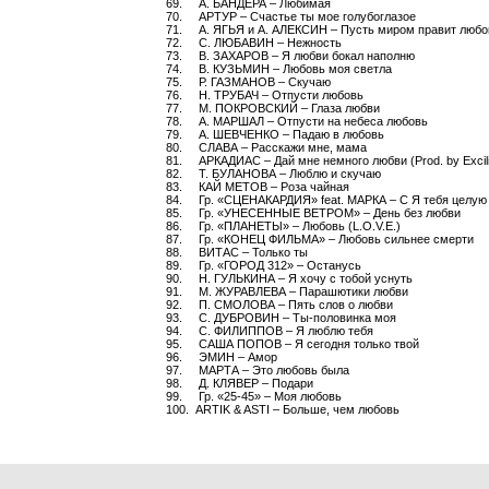
69. А. БАНДЕРА – Любимая
70. АРТУР – Счастье ты мое голубоглазое
71. А. ЯГЬЯ и А. АЛЕКСИН – Пусть миром правит любо
72. С. ЛЮБАВИН – Нежность
73. В. ЗАХАРОВ – Я любви бокал наполню
74. В. КУЗЬМИН – Любовь моя светла
75. Р. ГАЗМАНОВ – Скучаю
76. Н. ТРУБАЧ – Отпусти любовь
77. М. ПОКРОВСКИЙ – Глаза любви
78. А. МАРШАЛ – Отпусти на небеса любовь
79. А. ШЕВЧЕНКО – Падаю в любовь
80. СЛАВА – Расскажи мне, мама
81. АРКАДИАС – Дай мне немного любви (Prod. by Excili
82. Т. БУЛАНОВА – Люблю и скучаю
83. КАЙ МЕТОВ – Роза чайная
84. Гр. «СЦЕНАКАРДИЯ» feat. МАРКА – С Я тебя целую
85. Гр. «УНЕСЕННЫЕ ВЕТРОМ» – День без любви
86. Гр. «ПЛАНЕТЫ» – Любовь (L.O.V.E.)
87. Гр. «КОНЕЦ ФИЛЬМА» – Любовь сильнее смерти
88. ВИТАС – Только ты
89. Гр. «ГОРОД 312» – Останусь
90. Н. ГУЛЬКИНА – Я хочу с тобой уснуть
91. М. ЖУРАВЛЕВА – Парашютики любви
92. П. СМОЛОВА – Пять слов о любви
93. С. ДУБРОВИН – Ты-половинка моя
94. С. ФИЛИППОВ – Я люблю тебя
95. САША ПОПОВ – Я сегодня только твой
96. ЭМИН – Амор
97. МАРТА – Это любовь была
98. Д. КЛЯВЕР – Подари
99. Гр. «25-45» – Моя любовь
100. ARTIK & ASTI – Больше, чем любовь