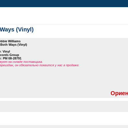
Ways (Vinyl)
bbie Williams
Both Ways (Vinyl)
я:
Vinyl
ecords Group
е:
PM 08-28791
ует на складе поставщика.
ереиздан, он обязательно появится у нас в продаже.
Ориен