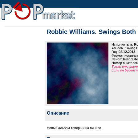
Robbie Williams. Swings Both 
Исполнитель:
Ro
Альбом:
Swings 
Год:
02.12.2013
Формат носител
Лэйбл:
Island R
Номер в каталог
Товар отсутств
Если он будет п
Описание
Новый альбом теперь и на виниле.