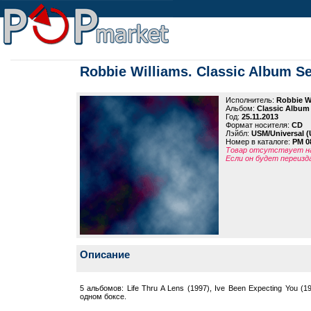
Robbie Williams. Classic Album Se
Исполнитель:
Robbie W
Альбом:
Classic Album 
Год:
25.11.2013
Формат носителя:
CD
Лэйбл:
USM/Universal 
Номер в каталоге:
PM 0
Товар отсутствует на
Если он будет переизд
Описание
5 альбомов: Life Thru A Lens (1997), Ive Been Expecting You (19
одном боксе.