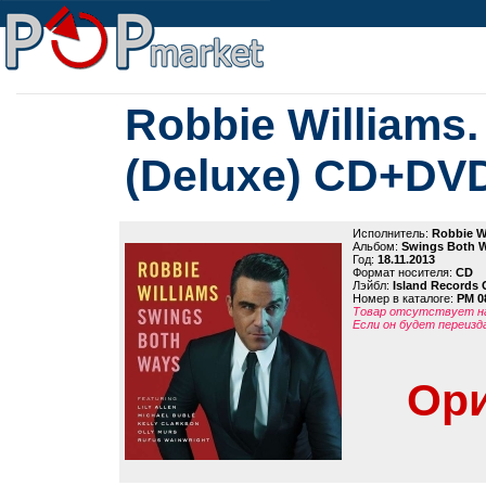
Robbie Williams
(Deluxe) CD+DV
Исполнитель:
Robbie W
Альбом:
Swings Both 
Год:
18.11.2013
Формат носителя:
CD
Лэйбл:
Island Records
Номер в каталоге:
PM 0
Товар отсутствует на
Если он будет переизд
Ори