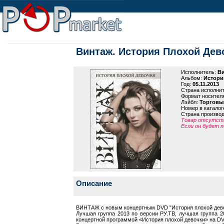
Винтаж. История Плохой Дев
Исполнитель:
В
Альбом:
Истори
Год:
05.11.2013
Страна исполни
Формат носител
Лэйбл:
Торговы
Номер в каталог
Страна произво
Товар отсутств
Если он будет п
Описание
ВИНТАЖ c новым концертным DVD "История плохой дев
Лучшая группа 2013 по версии РУ.ТВ, лучшая группа 
концертной программой «История плохой девочки» на D