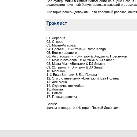
Все супер- хиты в живом исполнении на сцене Crocus C
содержится приятный бонус, рассказывающий о съемках
«История плохой девочки» - это песенный рассказ, обнаж
Трэклист
01. Деревья
02. Стерео
03. Мама-Америка
04. Целься - «Винтаж» & Roma Kenga
05. Всего хорошего
06. Амстердам - «Винтаж» & Владимир Пресняков
07. Можно без слов - «Винтаж» & DJ Smash
08. Мама Mia - «Винтаж» & DJ Smash
09. 21 Грамм - «Винтаж» & DJ Smash
10. Мальчик
1 1. Ева «Винтаж» & Ева Польна
12. Это сильнее меня «Винтаж» & Ева Польна
13. Ave Maria
14. Одиночество любви
15. Лолита
16. Роман
17. Плохая девочка
Bonus:
Фильм о концерте «История Плохой Девочки»