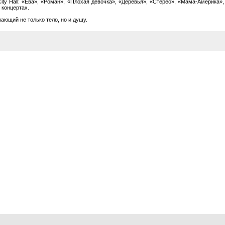
ity Hall: «Ева», «Роман», «Плохая девочка», «Деревья», «Стерео», «Мама-Америка»,
 концертах.
ающий не только тело, но и душу.