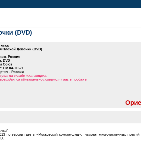
очки (DVD)
интаж
я Плохой Девочки (DVD)
теля:
Россия
я:
DVD
й Союз
е:
PM 04-11527
дитель:
Россия
ует на складе поставщика.
ереиздан, он обязательно появится у нас в продаже.
Орие
очки"
2013 по версии газеты «Московский комсомолец», лауреат многочисленных премий з
VD.