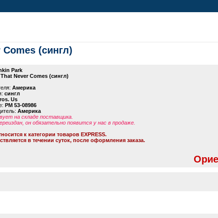
er Comes (сингл)
nkin Park
 That Never Comes (сингл)
теля:
Америка
я:
сингл
ros. Us
е:
PM 53-08986
дитель:
Америка
ует на складе поставщика.
ереиздан, он обязательно появится у нас в продаже.
тносится к категории товаров EXPRESS.
ствляется в течении суток, после оформления заказа.
Орие