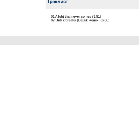
Трэклист
01 A light that never comes (3:51)
02 Until it breaks (Datsik Remix) (6:00)