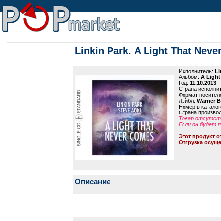
Linkin Park. A Light That Nev
Исполнитель:
Li
Альбом:
A Light
Год:
11.10.2013
Страна исполни
Формат носител
Лэйбл:
Warner B
Номер в каталог
Страна произво
Товар отсутств
Если он будет п
Этот продукт о
Отгрузка осуще
Описание