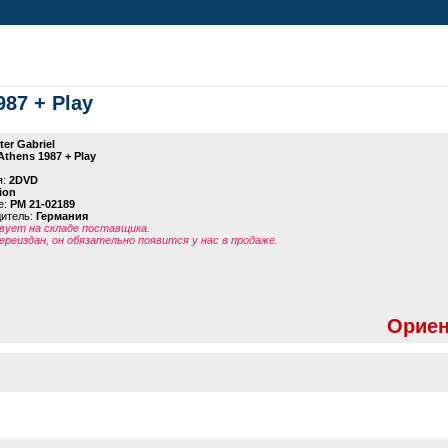
987 + Play
ter Gabriel
 Athens 1987 + Play
я:
2DVD
ion
е:
PM 21-02189
дитель:
Германия
ует на складе поставщика.
ереиздан, он обязательно появится у нас в продаже.
Ориен