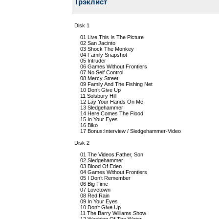
Трэклист
Disk 1
01 Live:This Is The Picture
02 San Jacinto
03 Shock The Monkey
04 Family Snapshot
05 Intruder
06 Games Without Frontiers
07 No Self Control
08 Mercy Street
09 Family And The Fishing Net
10 Don’t Give Up
11 Solsbury Hill
12 Lay Your Hands On Me
13 Sledgehammer
14 Here Comes The Flood
15 In Your Eyes
16 Biko
17 Bonus:Interview / Sledgehammer-Video
Disk 2
01 The Videos:Father, Son
02 Sledgehammer
03 Blood Of Eden
04 Games Without Frontiers
05 I Don’t Remember
06 Big Time
07 Lovetown
08 Red Rain
09 In Your Eyes
10 Don’t Give Up
11 The Barry Williams Show