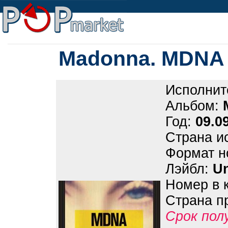
Madonna. MDNA 
Исполнит
Альбом:
Год:
09.0
Страна и
Формат н
Лэйбл:
Un
Номер в 
Страна п
Срок пол