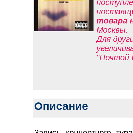
поступле
поставщ
товара 
Москвы.
Для друг
увеличив
"Почтой 
Описание
Запись концертного тур