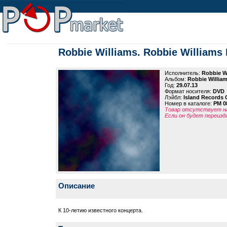
Robbie Williams. Robbie Williams 
Исполнитель:
Robbie W
Альбом:
Robbie William
Год:
29.07.13
Формат носителя:
DVD
Лэйбл:
Island Records
Номер в каталоге:
PM 0
Товар отсутствует на
Если он будет переизд
Описание
К 10-летию известного концерта.