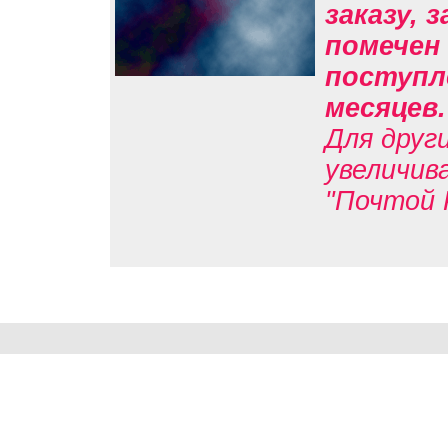
заказу, 
помечен 
поступле
месяцев
Для друг
увеличив
"Почтой 