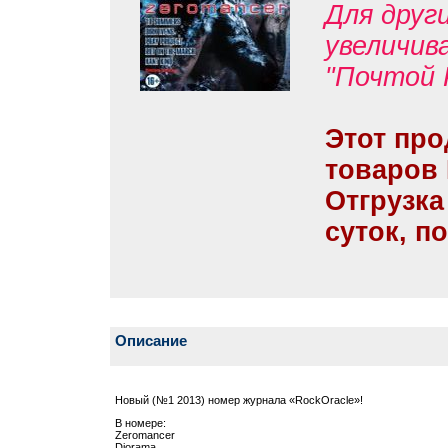
Для друг
увеличив
"Почтой 
Этот про
товаров
Отгрузка
суток, п
Описание
Новый (№1 2013) номер журнала «RockOracle»!
В номере:
Zeromancer
Diorama