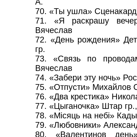
А.
70. «Ты ушла» Сценакар
71. «Я раскрашу вече
Вячеслав
72. «День рождения» Дет
гр.
73. «Связь по провод
Вячеслав
74. «Забери эту ночь» Рос
75. «Отпусти» Михайлов С
76. «Два крестика» Никол
77. «Цыганочка» Штар гр.
78. «Мiсяць на небi» Кад
79. «Любовники» Алексан
80. «Валентинов ден