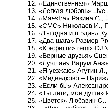
12. «Единственная» Марш
13. «Легкая любовь» Live 
14. «Maestra» Разина С., 
15. «СМС» Николаев И., 
16. «Ты одна и я один» К
17. «Два шага» Размер Рro
18. «Конфетти» remix DJ 
19. «Верные друзья» Сце
20. «Лучшая» Варум Анже
21. «Я уезжаю» Агутин Л.
22. «Медведково – Париж
23. «Если бы» Александр
24. «Ты лети, моя душа»
25. «Цветок» Любавин С.,