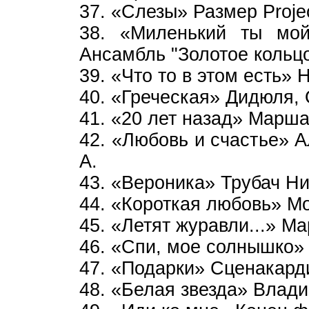
37. «Слезы» Размер Рroje
38. «Миленький ты мо
Ансамбль "Золотое кольц
39. «Что то в этом есть»
40. «Греческая» Дидюля, 
41. «20 лет назад» Марш
42. «Любовь и счастье» 
А.
43. «Вероника» Трубач Ни
44. «Короткая любовь» Мо
45. «Летят журавли...» М
46. «Спи, мое солнышко» 
47. «Подарки» Сценакард
48. «Белая звезда» Влад