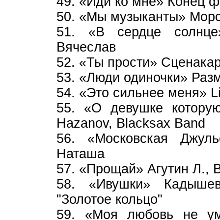
49. «Иди ко мне» Конец ф
50. «Мы музыканты» Моро
51. «В сердце солнц
Вячеслав
52. «Ты прости» Сценака
53. «Люди одиночки» Разм
54. «Это сильнее меня» Li
55. «О девушке которую
Hazanov, Blacksax Band
56. «Московская Джуль
Наташа
57. «Прощай» Агутин Л.,
58. «Ивушки» Кадыше
"Золотое кольцо"
59. «Моя любовь не ум