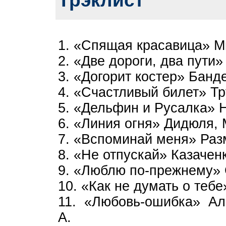
Трэклист
1. «Спящая красавица» М
2. «Две дороги, два пути
3. «Догорит костер» Банд
4. «Счастливый билет» Тр
5. «Дельфин и Русалка» 
6. «Линия огня» Дидюля, M
7. «Вспоминай меня» Разм
8. «Не отпускай» Казаченк
9. «Люблю по-прежнему»
10. «Как не думать о теб
11. «Любовь-ошибка» Ал
А.