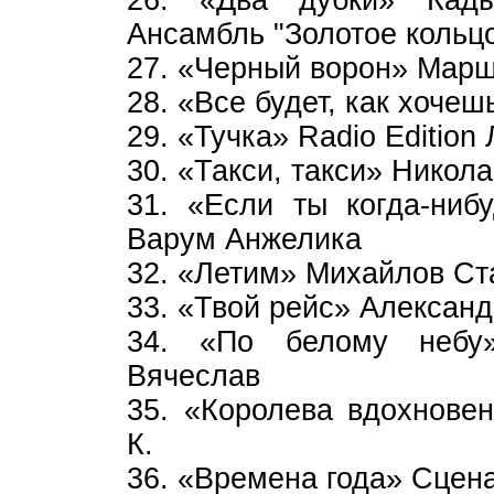
26. «Два дубки» Кад
Ансамбль "Золотое кольц
27. «Черный ворон» Марш
28. «Все будет, как хоче
29. «Тучка» Radio Editi
30. «Такси, такси» Никол
31. «Если ты когда-ниб
Варум Анжелика
32. «Летим» Михайлов Ст
33. «Твой рейс» Алексан
34. «По белому небу
Вячеслав
35. «Королева вдохнове
К.
36. «Времена года» Сцен