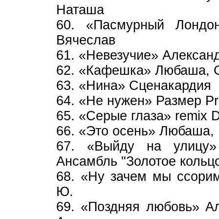
Наташа
60. «Пасмурный Лондо
Вячеслав
61. «Невезучие» Алексан
62. «Кафешка» Любаша, G
63. «Нина» Сценакардия
64. «Не нужен» Размер Рro
65. «Серые глаза» remix 
66. «Это осень» Любаша
67. «Выйду на улицу»
Ансамбль "Золотое кольц
68. «Ну зачем мы ссорим
Ю.
69. «Поздняя любовь» А