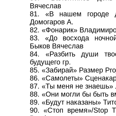
Вячеслав
81. «В нашем городе 
Домогаров А.
82. «Фонарик» Владимиро
83. «До восхода ночно
Быков Вячеслав
84. «Разбить души тво
будущего гр.
85. «Забирай» Размер Рroj
86. «Самолеты» Сценака
87. «Ты меня не знаешь» 
88. «Они могли бы быть 
89. «Будут наказаны» Тит
90. «Стоп время»/Stop T