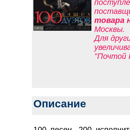
поступле
поставщ
товара 
Москвы.
Для друг
увеличив
"Почтой 
Описание
100 песен, 200 исполни