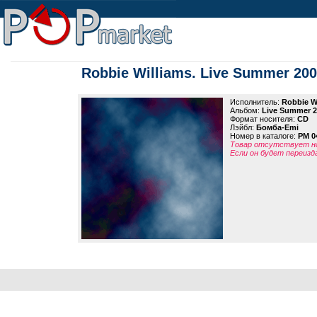
Robbie Williams. Live Summer 20
Исполнитель:
Robbie W
Альбом:
Live Summer 2
Формат носителя:
CD
Лэйбл:
Бомба-Emi
Номер в каталоге:
PM 0
Товар отсутствует на
Если он будет переизд