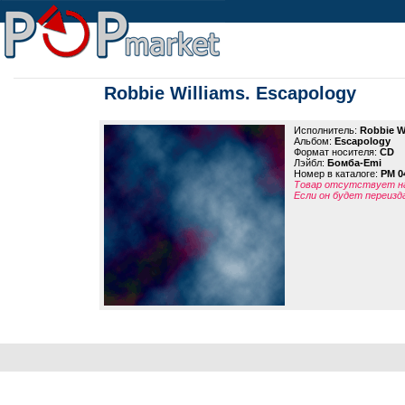
Robbie Williams. Escapology
Исполнитель:
Robbie W
Альбом:
Escapology
Формат носителя:
CD
Лэйбл:
Бомба-Emi
Номер в каталоге:
PM 0
Товар отсутствует на
Если он будет переизд