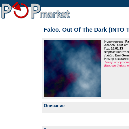
Falco. Out Of The Dark (INTO 
Исполнитель:
Fa
Альбом:
Out Of 
Год:
16.01.13
Формат носител
Лэйбл:
Emi Ger
Номер в каталог
Товар отсутств
Если он будет п
Описание