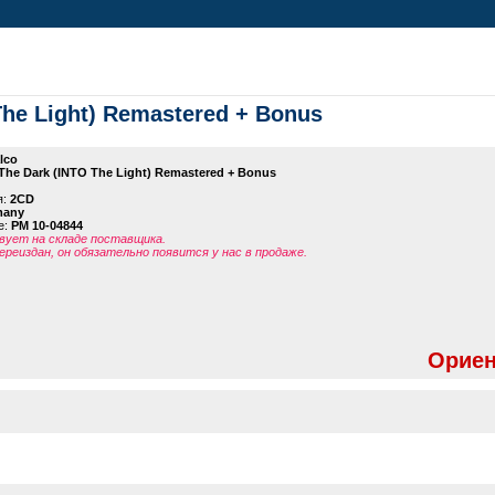
The Light) Remastered + Bonus
lco
The Dark (INTO The Light) Remastered + Bonus
я:
2CD
many
е:
PM 10-04844
ует на складе поставщика.
ереиздан, он обязательно появится у нас в продаже.
Ориен