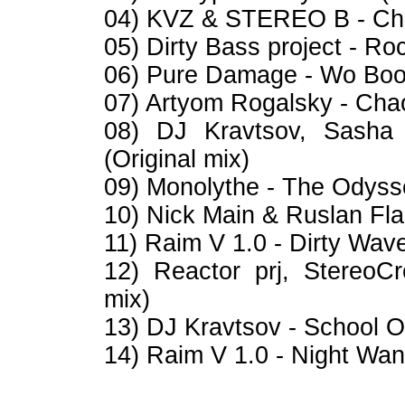
04) KVZ & STEREO B - Chec
05) Dirty Bass project - Ro
06) Pure Damage - Wo Boo 
07) Artyom Rogalsky - Chao
08) DJ Kravtsov, Sasha 
(Original mix)
09) Monolythe - The Odysse
10) Nick Main & Ruslan Fla
11) Raim V 1.0 - Dirty Wave
12) Reactor prj, StereoC
mix)
13) DJ Kravtsov - School O
14) Raim V 1.0 - Night Wand