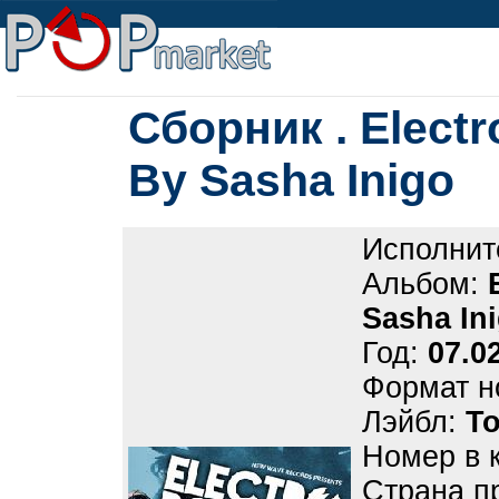
Сборник . Electr
By Sasha Inigo
Исполнит
Альбом:
Sasha In
Год:
07.0
Формат н
Лэйбл:
Т
Номер в 
Страна п