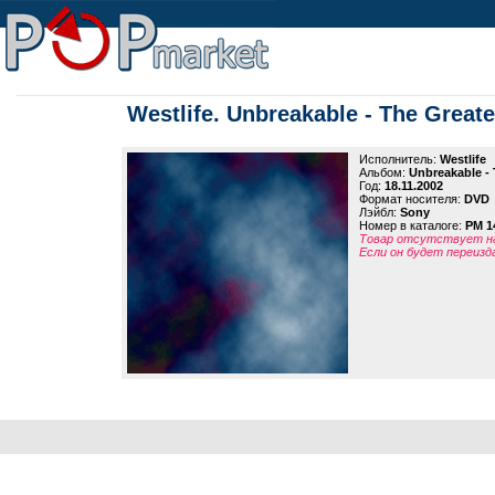
Westlife. Unbreakable - The Greate
Исполнитель:
Westlife
Альбом:
Unbreakable - 
Год:
18.11.2002
Формат носителя:
DVD
Лэйбл:
Sony
Номер в каталоге:
PM 1
Товар отсутствует на
Если он будет переизд