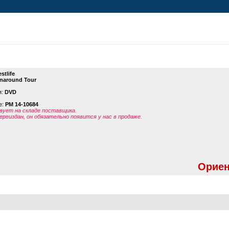
stlife
naround Tour
я:
DVD
е:
PM 14-10684
ует на складе поставщика.
ереиздан, он обязательно появится у нас в продаже.
Ориен