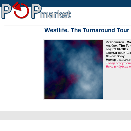
Westlife. The Turnaround Tour
Исполнитель:
We
Альбом:
The Tur
Год:
09.04.2012
Формат носител
Лэйбл:
Sony
Номер в каталог
Товар отсутств
Если он будет п