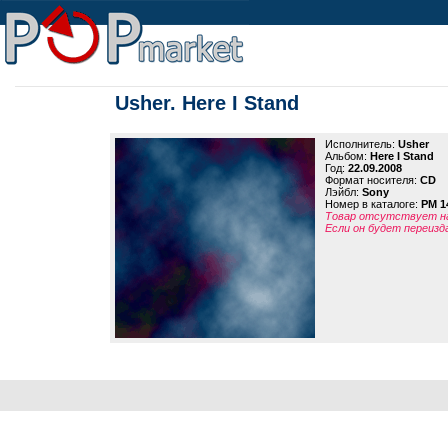
Usher. Here I Stand
Исполнитель:
Usher
Альбом:
Here I Stand
Год:
22.09.2008
Формат носителя:
CD
Лэйбл:
Sony
Номер в каталоге:
PM 1
Товар отсутствует на
Если он будет переизд