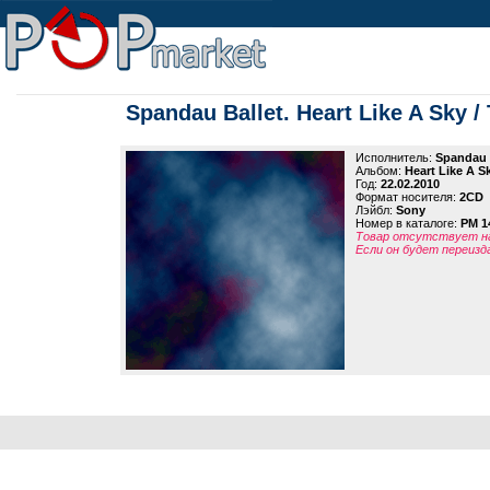
Spandau Ballet. Heart Like A Sky /
Исполнитель:
Spandau 
Альбом:
Heart Like A S
Год:
22.02.2010
Формат носителя:
2CD
Лэйбл:
Sony
Номер в каталоге:
PM 1
Товар отсутствует на
Если он будет переизд