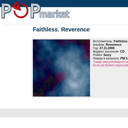
Faithless. Reverence
Исполнитель:
Faithless
Альбом:
Reverence
Год:
27.11.2006
Формат носителя:
CD
Лэйбл:
Sony
Номер в каталоге:
PM 1
Товар отсутствует на
Если он будет переизд