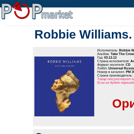
Robbie Williams
Исполнитель:
Robbie W
Альбом:
Take The Cro
Год:
03.12.12
Страна исполнителя:
А
Формат носителя:
CD
Лэйбл:
Universal Russi
Номер в каталоге:
PM 3
Страна производитель:
Товар отсутствует на
Если он будет переизд
Ори