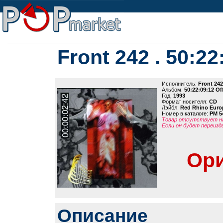
Front 242 . 50:22
Исполнитель:
Front 242
Альбом:
50:22:09:12 Of
Год:
1993
Формат носителя:
CD
Лэйбл:
Red Rhino Euro
Номер в каталоге:
PM 5
Товар отсутствует на
Если он будет переизд
Ори
Описание