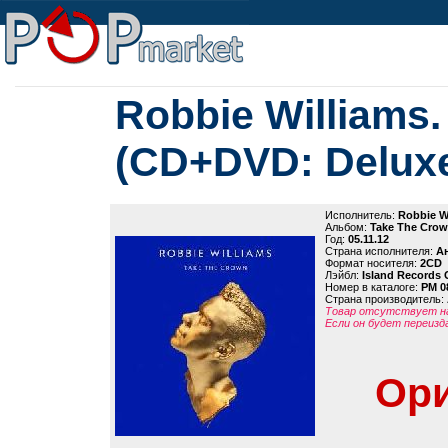
Robbie Williams
(CD+DVD: Deluxe
Исполнитель:
Robbie W
Альбом:
Take The Crow
Год:
05.11.12
Страна исполнителя:
А
Формат носителя:
2CD
Лэйбл:
Island Records
Номер в каталоге:
PM 0
Страна производитель:
Товар отсутствует на
Если он будет переизд
Ори