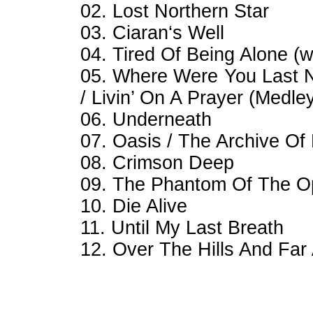
02. Lost Northern Star
03. Ciaran‘s Well
04. Tired Of Being Alone (wr
05. Where Were You Last N
/ Livin’ On A Prayer (Medle
06. Underneath
07. Oasis / The Archive Of
08. Crimson Deep
09. The Phantom Of The O
10. Die Alive
11. Until My Last Breath
12. Over The Hills And Fa