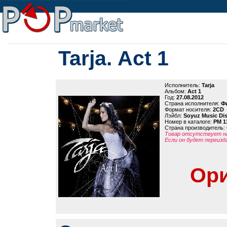
Tarja. Act 1
Исполнитель:
Tarja
Альбом:
Act 1
Год:
27.08.2012
Страна исполнителя:
Ф
Формат носителя:
2CD
Лэйбл:
Soyuz Music Dis
Номер в каталоге:
PM 1
Страна производитель:
Товар отсутствует на
Если он будет переизд
Ори