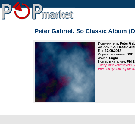
Peter Gabriel. So Classic Album (
Исполнитель:
Peter Gab
Альбом:
So Classic Al
Год:
17.09.2012
Формат носителя:
DVD
Лэйбл:
Eagle
Номер в каталоге:
PM 2
Товар отсутствует на
Если он будет переизд