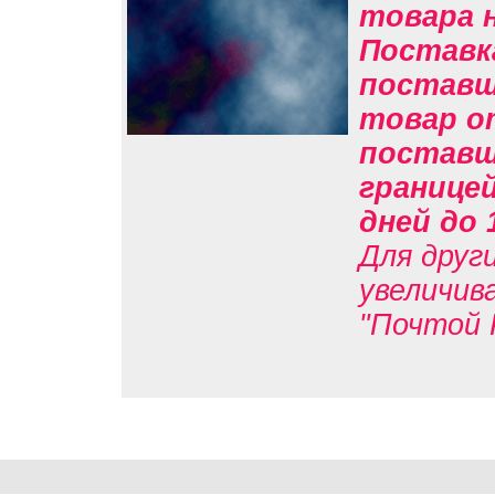
товара н
Поставк
поставщи
товар о
поставщи
границе
дней до 
Для друг
увеличив
"Почтой 