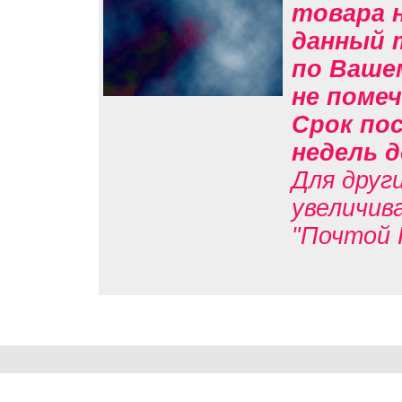
товара н
данный 
по Вашем
не помеч
Срок пос
недель д
Для друг
увеличив
"Почтой 