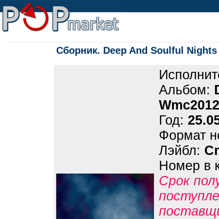
Сборник. Deep And Soulful Nights
Исполнит
Альбом:
Wmc201
Год:
25.0
Формат н
Лэйбл:
C
Номер в 
Срок пол
поступле
поставщ