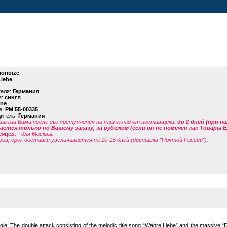
onoize
iebe
теля:
Германия
я:
сингл
ine
е:
PM 55-00335
дитель:
Германия
заказа Вами после его поступления на наш склад от поставщика
:
до 2 дней (при н
ется только по Вашему заказу, за рубежом (если он не помечен как Товары 
сяцев.
- для Москвы.
дов, срок доставки увеличивается на 10-15 дней (доставка "Почтой России").
ngle. The double attack consisting of the melodic title song “Wahre Liebe” and the massive “D