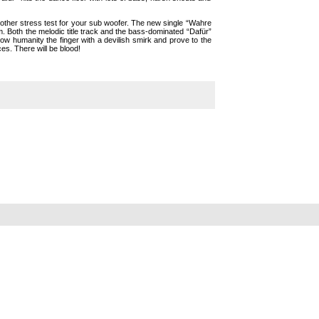
nother stress test for your sub woofer. The new single “Wahre
m. Both the melodic title track and the bass-dominated “Dafür”
show humanity the finger with a devilish smirk and prove to the
es. There will be blood!