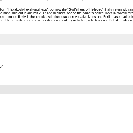
lbum “Hexakosioihexekontahexa”, but now the “Godfathers of Hellectro” finally return with a
he band, due out in autumn 2012 and declares war on the planet’s dance floors in twofold for
their tongues firmly in the cheeks with their usual provocative lyrics, the Berlin-based lads 
rd Electro with an inferno of harsh shouts, catchy melodies, solid bass and Dubstep-influenc
gt)