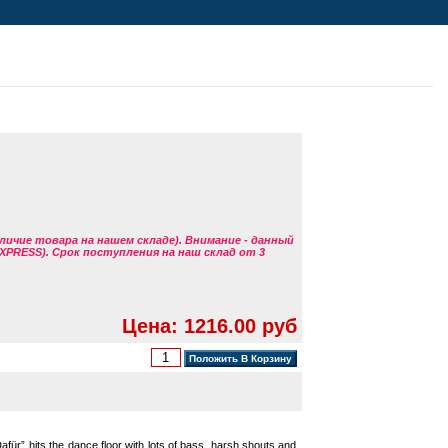
аличие товара на нашем складе). Внимание - данный
EXPRESS). Срок поступления на наш склад от 3
Цена: 1216.00 руб
afür” hits the dance floor with lots of bass, harsh shouts and