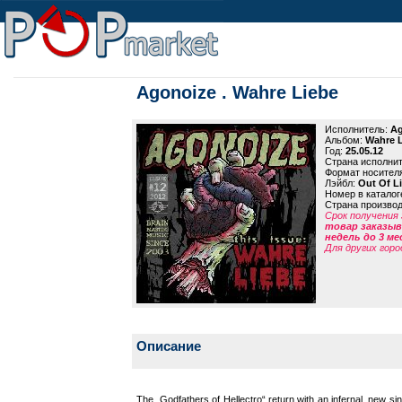
Agonoize . Wahre Liebe
Исполнитель:
Ag
Альбом:
Wahre L
Год:
25.05.12
Страна исполни
Формат носител
Лэйбл:
Out Of L
Номер в каталог
Страна произво
Срок получения 
товар заказыва
недель до 3 ме
Для других горо
Описание
The „Godfathers of Hellectro“ return with an infernal, new si