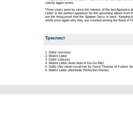
catchy aggro-tunes.
Three years went by since the release of the last Agonoize a
Liebe” is the perfect appetizer for the upcoming album from t
are the living proof that the Splatter Disco is back. Keeping 
world once again why they are counted among the finest in Ha
Трэклист
1. Dafür (version)
2. Wahre Liebe
3. Dafür (classic)
4. Wahre Liebe (Auto-Auto A-Go-Go Mix)
5. Dafür (No-clean-vocal-mix by Gerrit Thomas of Funker Vo
6. Wahre Liebe (Aesthetic Perfection Remix)