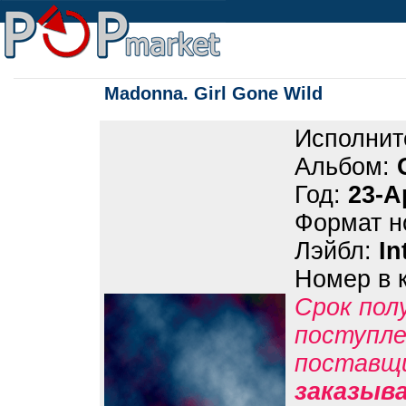
Madonna. Girl Gone Wild
Исполнит
Альбом:
Год:
23-A
Формат н
Лэйбл:
In
Номер в 
Срок пол
поступле
поставщ
заказыв