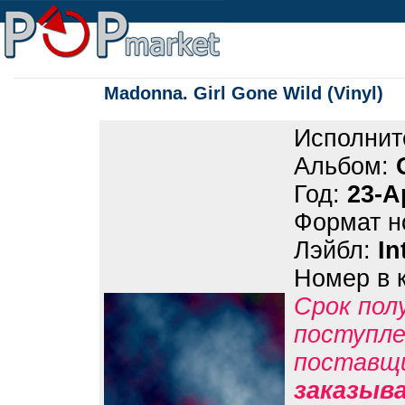
Madonna. Girl Gone Wild (Vinyl)
Исполнит
Альбом:
Год:
23-A
Формат н
Лэйбл:
In
Номер в 
Срок пол
поступле
поставщ
заказыв