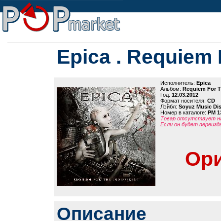
Epica . Requiem 
Исполнитель:
Epica
Альбом:
Requiem For Th
Год:
12.03.2012
Формат носителя:
CD
Лэйбл:
Soyuz Music Dis
Номер в каталоге:
PM 1
Товар отсутствует на
Если он будет переизд
Ори
Описание