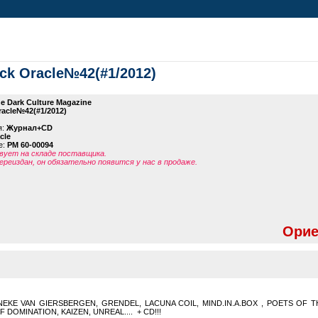
ock Oracle№42(#1/2012)
e Dark Culture Magazine
acle№42(#1/2012)
я:
Журнал+CD
cle
е:
PM 60-00094
ует на складе поставщика.
ереиздан, он обязательно появится у нас в продаже.
Орие
 ANNEKE VAN GIERSBERGEN, GRENDEL, LACUNA COIL, MIND.IN.A.BOX , POETS OF 
DOMINATION, KAIZEN, UNREAL.... + CD!!!