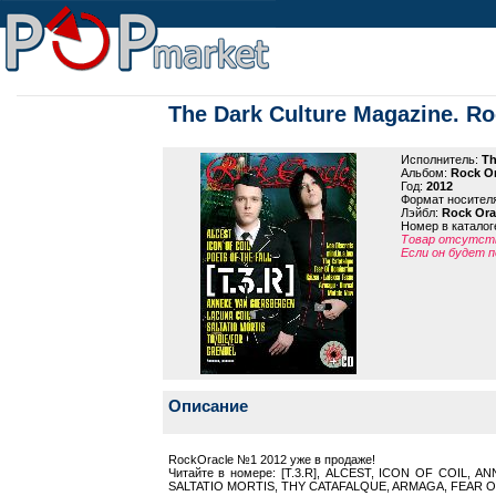
The Dark Culture Magazine. R
Исполнитель:
Th
Альбом:
Rock Or
Год:
2012
Формат носител
Лэйбл:
Rock Ora
Номер в каталог
Товар отсутств
Если он будет п
Описание
RockOracle №1 2012 уже в продаже!
Читайте в номере: [T.3.R], ALCEST, ICON OF COIL,
SALTATIO MORTIS, THY CATAFALQUE, ARMAGA, FEAR OF 