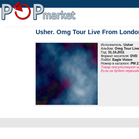
Usher. Omg Tour Live From Londo
Исполнитель:
Usher
Альбом:
Omg Tour Liv
Год:
31.10.2011
Формат носителя:
DVD
Лэйбл:
Eagle Vision
Номер в каталоге:
PM 2
Товар отсутствует на
Если он будет переизд