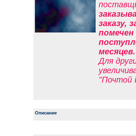
поставщ
заказыв
заказу, 
помечен 
поступле
месяцев
Для друг
увеличив
"Почтой 
Описание