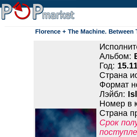
Florence + The Machine. Between
Исполнит
Альбом:
Год:
15.1
Страна и
Формат н
Лэйбл:
Is
Номер в 
Страна п
Срок пол
поступле