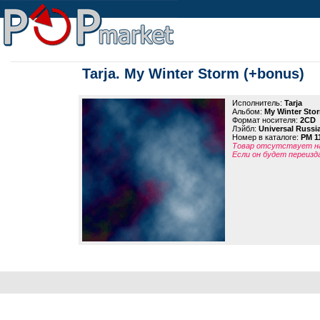
Tarja. My Winter Storm (+bonus)
Исполнитель:
Tarja
Альбом:
My Winter Sto
Формат носителя:
2CD
Лэйбл:
Universal Russi
Номер в каталоге:
PM 1
Товар отсутствует на
Если он будет переизд