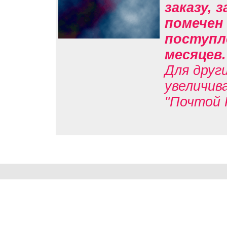
заказу, 
помечен 
поступле
месяцев
Для друг
увеличив
"Почтой 