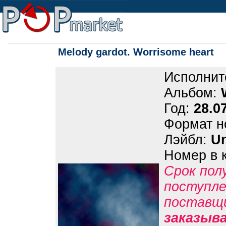
Melody gardot. Worrisome heart
Исполнит
Альбом:
Год:
28.0
Формат н
Лэйбл:
Un
Номер в 
Срок пол
поступле
поставщ
заказыв