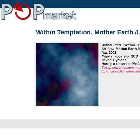
Within Temptation. Mother Earth /
Исполнитель:
Within T
Альбом:
Mother Earth /
Год:
2001
Формат носителя:
2CD
Лэйбл:
Cyclone
Номер в каталоге:
PM 0
Товар отсутствует на
Если он будет переизд